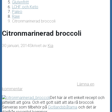
Glutenfritt
LCHF och Keto
Paleo
Raw
Citronmarinerad broccoli
Citronmarinerad broccoli
30 januari, 2014
Skrivet av
Kia
Lämna en
kommentar
Det här är ett enkelt recept och
jättelätt att göra. Och ett gott sätt att äta rå broccoli.
Serveras som tillbehör på
Gotlandsbåtarna
och det är
därifrån receptet kommer.