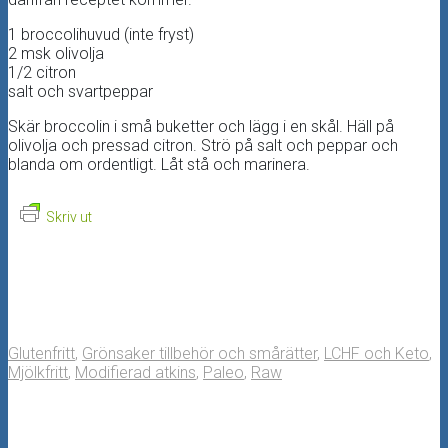
1 broccolihuvud (inte fryst)
2 msk olivolja
1/2 citron
salt och svartpeppar
Skär broccolin i små buketter och lägg i en skål. Häll på
olivolja och pressad citron. Strö på salt och peppar och
blanda om ordentligt. Låt stå och marinera.
Skriv ut
Glutenfritt
,
Grönsaker tillbehör och smårätter
,
LCHF och Keto
,
Mjölkfritt
,
Modifierad atkins
,
Paleo
,
Raw