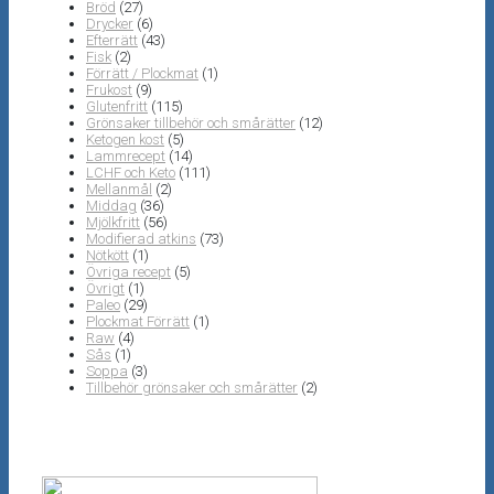
Bröd
(27)
Drycker
(6)
Efterrätt
(43)
Fisk
(2)
Förrätt / Plockmat
(1)
Frukost
(9)
Glutenfritt
(115)
Grönsaker tillbehör och smårätter
(12)
Ketogen kost
(5)
Lammrecept
(14)
LCHF och Keto
(111)
Mellanmål
(2)
Middag
(36)
Mjölkfritt
(56)
Modifierad atkins
(73)
Nötkött
(1)
Övriga recept
(5)
Övrigt
(1)
Paleo
(29)
Plockmat Förrätt
(1)
Raw
(4)
Sås
(1)
Soppa
(3)
Tillbehör grönsaker och smårätter
(2)