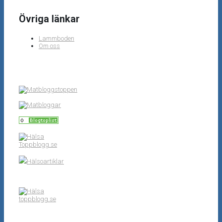
Övriga länkar
Lammboden
Om oss
Toppblogg.se
Hälsoartiklar
toppblogg.se