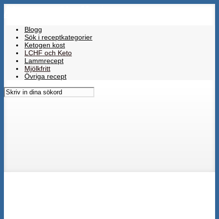
Almungs Skafferi
Skip
to
main
Blogg
content
Sök i receptkategorier
Ketogen kost
LCHF och Keto
Lammrecept
Mjölkfritt
Övriga recept