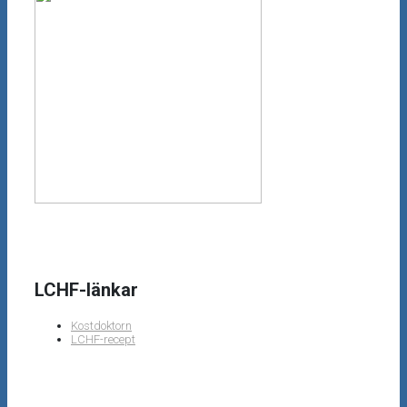
LCHF-länkar
Kostdoktorn
LCHF-recept