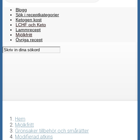
Blogg
Sök i receptkategorier
Ketogen kost
LCHF och Keto
Lammrecept
Mjölkfritt
Övriga recept
Hem
Mjölkfritt
Grönsaker tillbehör och smårätter
Modifierad atkins