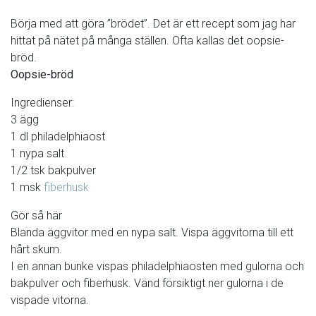
Börja med att göra ”brödet”. Det är ett recept som jag har
hittat på nätet på många ställen. Ofta kallas det oopsie-
bröd.
Oopsie-bröd
Ingredienser:
3 ägg
1 dl philadelphiaost
1 nypa salt
1/2 tsk bakpulver
1 msk
fiberhusk
Gör så här
Blanda äggvitor med en nypa salt. Vispa äggvitorna till ett
hårt skum.
I en annan bunke vispas philadelphiaosten med gulorna och
bakpulver och fiberhusk. Vänd försiktigt ner gulorna i de
vispade vitorna.