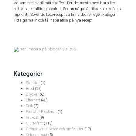
Välkommen hit till mitt skafferi. För det mesta med bara lite
kolhydrater, alltid glutenfritt. Sedan något år tillbaka också ofta
mjölkfritt. Söker du keto-recept så finns det i en egen kategori.
Titta gärna in och få inspiration på nya recept
Prenumerera på bloggen via RSS
Kategorier
Blandat
(1)
Bröd
(27)
Drycker
(6)
Efterrätt
(43)
Fisk
(2)
Förrätt / Plockmat
(1)
Frukost
(9)
Glutenfritt
(115)
Grönsaker tillbehör och smårätter
(12)
Ketogen kost
(5)