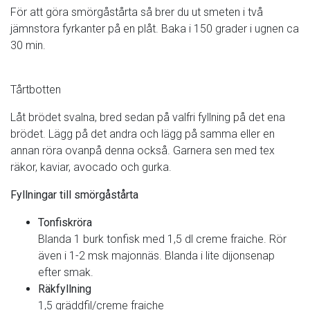
För att göra smörgåstårta så brer du ut smeten i två
jämnstora fyrkanter på en plåt. Baka i 150 grader i ugnen ca
30 min.
Tårtbotten
Låt brödet svalna, bred sedan på valfri fyllning på det ena
brödet. Lägg på det andra och lägg på samma eller en
annan röra ovanpå denna också. Garnera sen med tex
räkor, kaviar, avocado och gurka.
Fyllningar till smörgåstårta
Tonfiskröra
Blanda 1 burk tonfisk med 1,5 dl creme fraiche. Rör
även i 1-2 msk majonnäs. Blanda i lite dijonsenap
efter smak.
Räkfyllning
1,5 gräddfil/creme fraiche