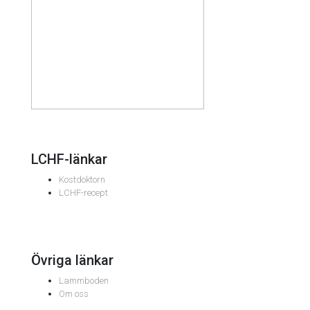
LCHF-länkar
Kostdoktorn
LCHF-recept
Övriga länkar
Lammboden
Om oss