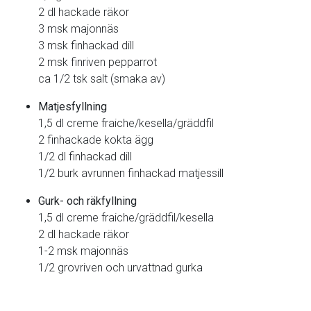
2 dl hackade räkor
3 msk majonnäs
3 msk finhackad dill
2 msk finriven pepparrot
ca 1/2 tsk salt (smaka av)
Matjesfyllning
1,5 dl creme fraiche/kesella/gräddfil
2 finhackade kokta ägg
1/2 dl finhackad dill
1/2 burk avrunnen finhackad matjessill
Gurk- och räkfyllning
1,5 dl creme fraiche/gräddfil/kesella
2 dl hackade räkor
1-2 msk majonnäs
1/2 grovriven och urvattnad gurka