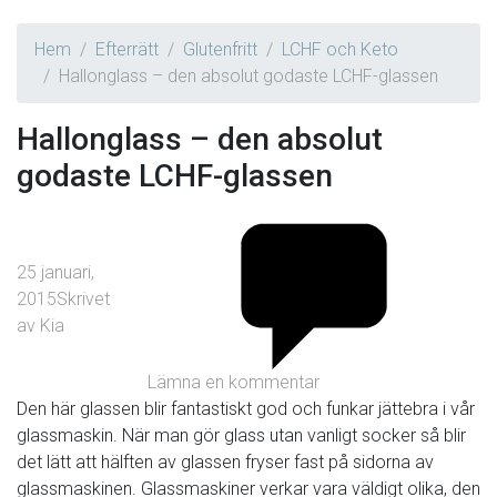
Hem
Efterrätt
Glutenfritt
LCHF och Keto
Hallonglass – den absolut godaste LCHF-glassen
Hallonglass – den absolut
godaste LCHF-glassen
25 januari,
2015
Skrivet
av
Kia
Lämna en kommentar
Den här glassen blir fantastiskt god och funkar jättebra i vår
glassmaskin. När man gör glass utan vanligt socker så blir
det lätt att hälften av glassen fryser fast på sidorna av
glassmaskinen. Glassmaskiner verkar vara väldigt olika, den