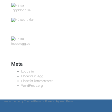
Toppblogg.se
Hälsoartiklar
toppblogg.se
Meta
Logga in
Flöde för inlägg
Flöde för kommentarer
WordPress.org
evolve
theme by Theme4Press • Powered by
WordPress