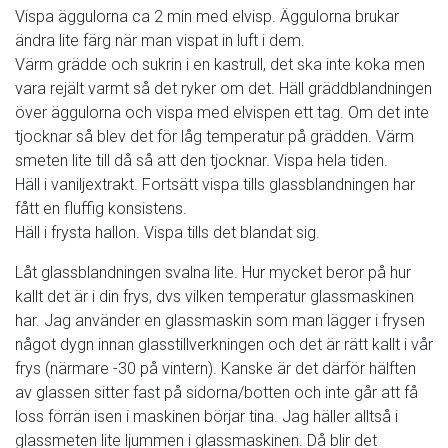
Vispa äggulorna ca 2 min med elvisp. Äggulorna brukar
ändra lite färg när man vispat in luft i dem.
Värm grädde och sukrin i en kastrull, det ska inte koka men
vara rejält varmt så det ryker om det. Häll gräddblandningen
över äggulorna och vispa med elvispen ett tag. Om det inte
tjocknar så blev det för låg temperatur på grädden. Värm
smeten lite till då så att den tjocknar. Vispa hela tiden.
Häll i vaniljextrakt. Fortsätt vispa tills glassblandningen har
fått en fluffig konsistens.
Häll i frysta hallon. Vispa tills det blandat sig.
Låt glassblandningen svalna lite. Hur mycket beror på hur
kallt det är i din frys, dvs vilken temperatur glassmaskinen
har. Jag använder en glassmaskin som man lägger i frysen
något dygn innan glasstillverkningen och det är rätt kallt i vår
frys (närmare -30 på vintern). Kanske är det därför hälften
av glassen sitter fast på sidorna/botten och inte går att få
loss förrän isen i maskinen börjar tina. Jag häller alltså i
glassmeten lite ljummen i glassmaskinen. Då blir det