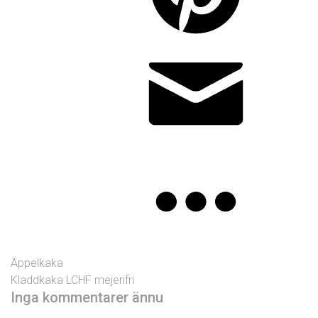
Äppelkaka
Kladdkaka LCHF mejerifri
Inga kommentarer ännu