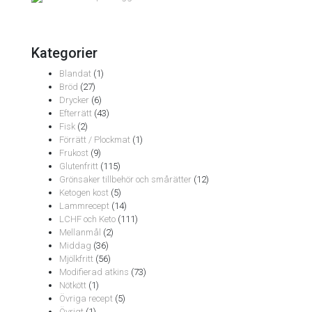
Kategorier
Blandat
(1)
Bröd
(27)
Drycker
(6)
Efterrätt
(43)
Fisk
(2)
Förrätt / Plockmat
(1)
Frukost
(9)
Glutenfritt
(115)
Grönsaker tillbehör och smårätter
(12)
Ketogen kost
(5)
Lammrecept
(14)
LCHF och Keto
(111)
Mellanmål
(2)
Middag
(36)
Mjölkfritt
(56)
Modifierad atkins
(73)
Nötkött
(1)
Övriga recept
(5)
Övrigt
(1)