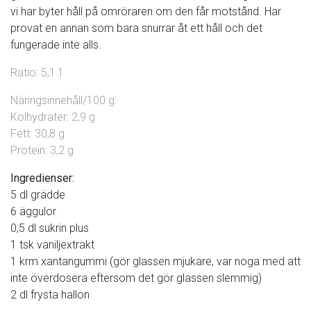
vi har byter håll på omröraren om den får motstånd. Har
provat en annan som bara snurrar åt ett håll och det
fungerade inte alls.
Ratio: 5,1:1
Näringsinnehåll/100 g:
Kolhydrater: 2,9 g
Fett: 30,8 g
Protein: 3,2 g
Ingredienser:
5 dl grädde
6 äggulor
0,5 dl sukrin plus
1 tsk vaniljextrakt
1 krm xantangummi (gör glassen mjukare, var noga med att
inte överdosera eftersom det gör glassen slemmig)
2 dl frysta hallon