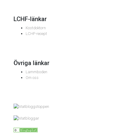
LCHF-länkar
Kostdoktorn
LCHF-recept
Övriga länkar
Lammboden
Om oss