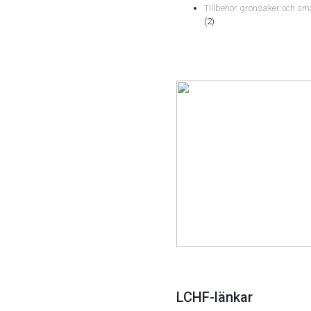
Tillbehör grönsaker och sm
(2)
LCHF-länkar