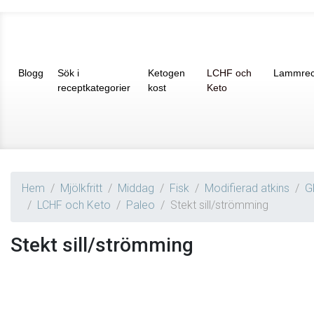
Blogg
Sök i
Ketogen
LCHF och
Lammrec
receptkategorier
kost
Keto
Hem
Mjölkfritt
Middag
Fisk
Modifierad atkins
Gl
LCHF och Keto
Paleo
Stekt sill/strömming
Stekt sill/strömming