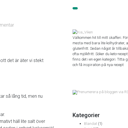
mentar
Välkommen hit till mitt skafferi. För
mesta med bara lite kolhydrater, al
glutenfritt. Sedan något år tillbak
ofta mjölkfritt. Söker du keto-recep
finns det i en egen kategori. Titta 
tt det är äter vi stekt
och få inspiration på nya recept
Prenumerera på bloggen via R
 tar så lång tid, men nu
ar.
Kategorier
ativt häll lite salt över
Blandat
(1)