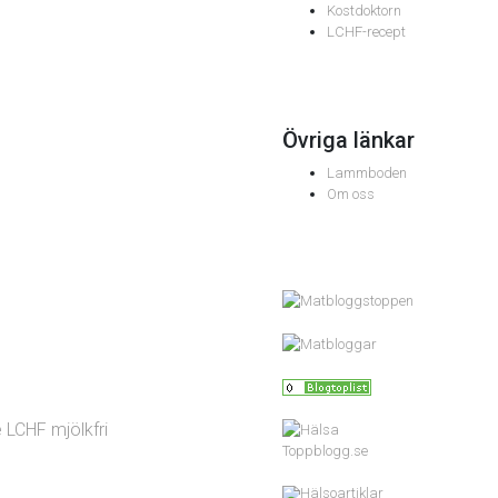
Kostdoktorn
LCHF-recept
Övriga länkar
Lammboden
Om oss
 LCHF mjölkfri
Toppblogg.se
Hälsoartiklar