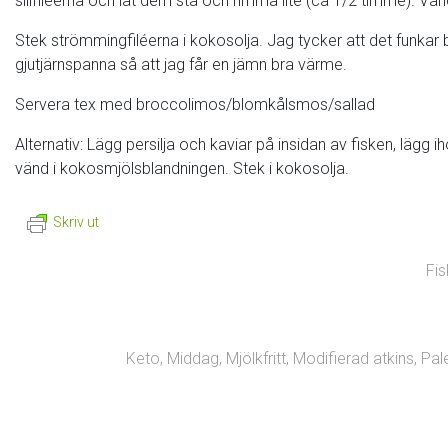
sillfileerna och låt dem stå och rimma lite (ca 1/2 timme). Vä
Stek strömmingfiléerna i kokosolja. Jag tycker att det funkar b
gjutjärnspanna så att jag får en jämn bra värme.
Servera tex med broccolimos/blomkålsmos/sallad
Alternativ: Lägg persilja och kaviar på insidan av fisken, lägg i
vänd i kokosmjölsblandningen. Stek i kokosolja.
Skriv ut
Fis
Keto
,
Middag
,
Mjölkfritt
,
Modifierad atkins
,
Pal