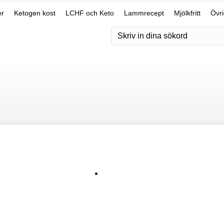
er
Ketogen kost
LCHF och Keto
Lammrecept
Mjölkfritt
Övri