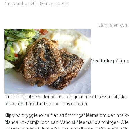
4 november, 2013
Skrivet av
Kia
Lämna en kom
Med tanke på hur go
strömming alldeles för sällan. Jag gillar inte att rensa fisk, det
brukar det finna färdigrensad i fiskaffären.
Klipp bort ryggfenorna från strömmingsfiléerna om de finns kv
Blanda kokosmjöl och salt. Vänd sillfileerna i blandningen. Altern