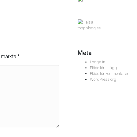
toppblogg.se
Meta
är märkta
*
Logga in
Flöde för inlägg
Flöde för kommentarer
WordPress.org