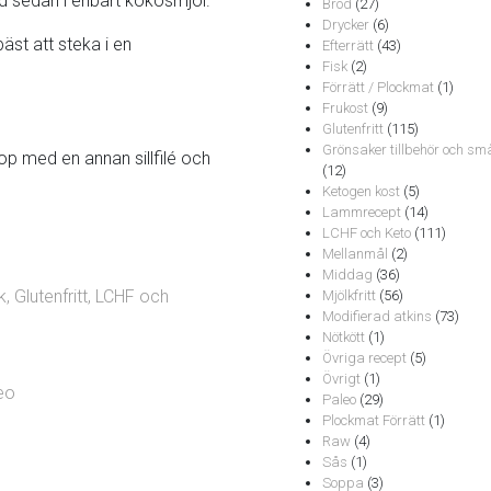
nd sedan i enbart kokosmjöl.
Bröd
(27)
Drycker
(6)
äst att steka i en
Efterrätt
(43)
Fisk
(2)
Förrätt / Plockmat
(1)
Frukost
(9)
Glutenfritt
(115)
Grönsaker tillbehör och sm
hop med en annan sillfilé och
(12)
Ketogen kost
(5)
Lammrecept
(14)
LCHF och Keto
(111)
Mellanmål
(2)
Middag
(36)
k
,
Glutenfritt
,
LCHF och
Mjölkfritt
(56)
Modifierad atkins
(73)
Nötkött
(1)
Övriga recept
(5)
Övrigt
(1)
eo
Paleo
(29)
Plockmat Förrätt
(1)
Raw
(4)
Sås
(1)
Soppa
(3)