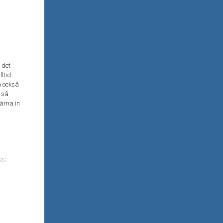
 det
ltid
a också
t så
gärna in
SS