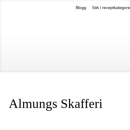
Skip to main content
Almungs Skafferi
Blogg
Sök i receptkategori
Almungs Skafferi