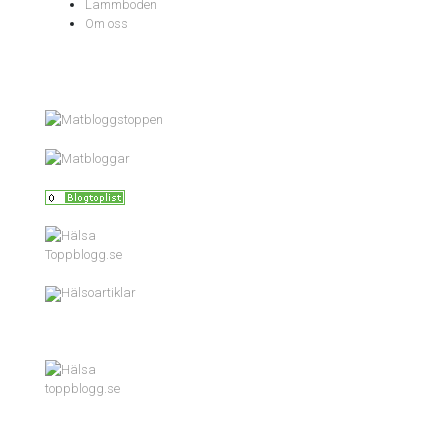
Lammboden
Om oss
Toppblogg.se
Hälsoartiklar
toppblogg.se