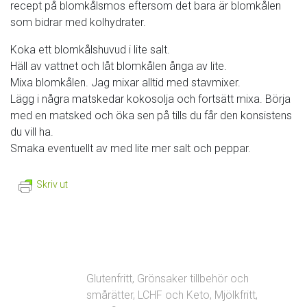
recept på blomkålsmos eftersom det bara är blomkålen
som bidrar med kolhydrater.
Koka ett blomkålshuvud i lite salt.
Häll av vattnet och låt blomkålen ånga av lite.
Mixa blomkålen. Jag mixar alltid med stavmixer.
Lägg i några matskedar kokosolja och fortsätt mixa. Börja
med en matsked och öka sen på tills du får den konsistens
du vill ha.
Smaka eventuellt av med lite mer salt och peppar.
Skriv ut
Glutenfritt
,
Grönsaker tillbehör och
smårätter
,
LCHF och Keto
,
Mjölkfritt
,