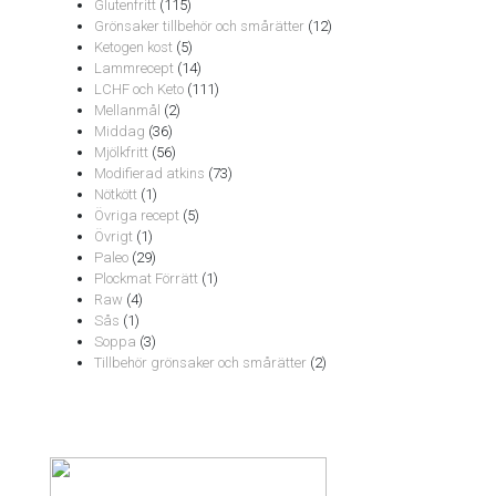
Glutenfritt
(115)
Grönsaker tillbehör och smårätter
(12)
Ketogen kost
(5)
Lammrecept
(14)
LCHF och Keto
(111)
Mellanmål
(2)
Middag
(36)
Mjölkfritt
(56)
Modifierad atkins
(73)
Nötkött
(1)
Övriga recept
(5)
Övrigt
(1)
Paleo
(29)
Plockmat Förrätt
(1)
Raw
(4)
Sås
(1)
Soppa
(3)
Tillbehör grönsaker och smårätter
(2)