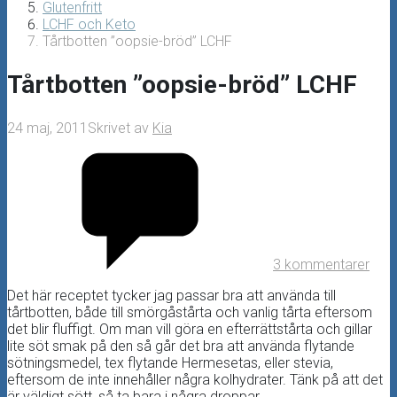
Glutenfritt
LCHF och Keto
Tårtbotten ”oopsie-bröd” LCHF
Tårtbotten ”oopsie-bröd” LCHF
24 maj, 2011
Skrivet av
Kia
3 kommentarer
Det här receptet tycker jag passar bra att använda till
tårtbotten, både till smörgåstårta och vanlig tårta eftersom
det blir fluffigt. Om man vill göra en efterrättstårta och gillar
lite söt smak på den så går det bra att använda flytande
sötningsmedel, tex flytande Hermesetas, eller stevia,
eftersom de inte innehåller några kolhydrater. Tänk på att det
är väldigt sött, så ta bara i några droppar.