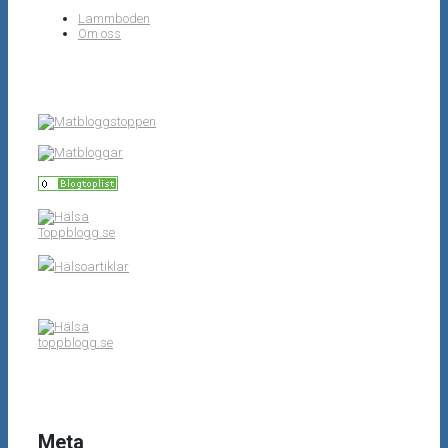
Lammboden
Om oss
Toppblogg.se
Hälsoartiklar
toppblogg.se
Meta