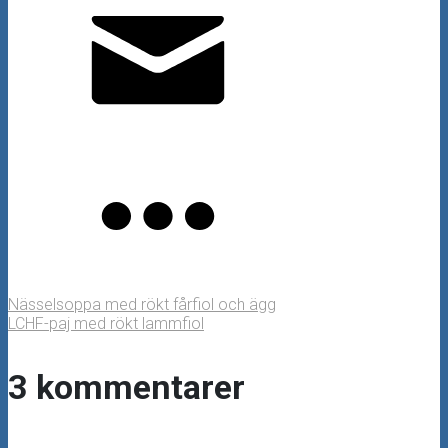
Nässelsoppa med rökt fårfiol och ägg
LCHF-paj med rökt lammfiol
3 kommentarer