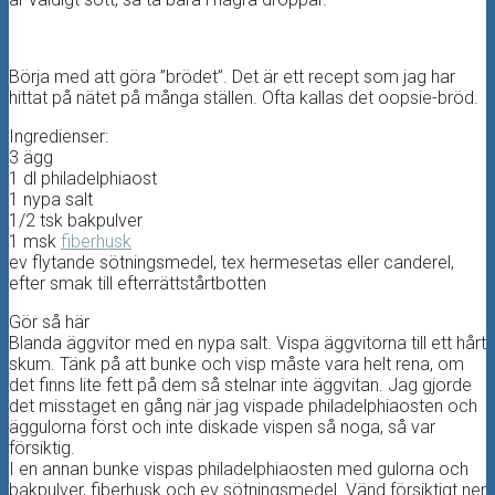
Börja med att göra ”brödet”. Det är ett recept som jag har
hittat på nätet på många ställen. Ofta kallas det oopsie-bröd.
Ingredienser:
3 ägg
1 dl philadelphiaost
1 nypa salt
1/2 tsk bakpulver
1 msk
fiberhusk
ev flytande sötningsmedel, tex hermesetas eller canderel,
efter smak till efterrättstårtbotten
Gör så här
Blanda äggvitor med en nypa salt. Vispa äggvitorna till ett hårt
skum. Tänk på att bunke och visp måste vara helt rena, om
det finns lite fett på dem så stelnar inte äggvitan. Jag gjorde
det misstaget en gång när jag vispade philadelphiaosten och
äggulorna först och inte diskade vispen så noga, så var
försiktig.
I en annan bunke vispas philadelphiaosten med gulorna och
bakpulver, fiberhusk och ev sötningsmedel. Vänd försiktigt ner