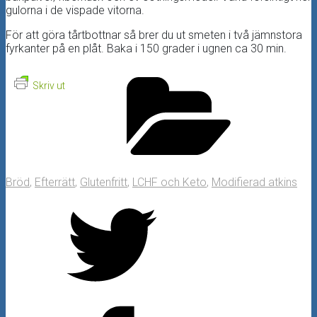
gulorna i de vispade vitorna.
För att göra tårtbottnar så brer du ut smeten i två jämnstora
fyrkanter på en plåt. Baka i 150 grader i ugnen ca 30 min.
Skriv ut
Bröd
,
Efterrätt
,
Glutenfritt
,
LCHF och Keto
,
Modifierad atkins