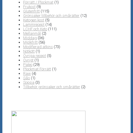
Förrätt / Plockmat
(1)
Frukost
(9)
Glutenfritt
(115)
Grönsaker tillbehör och smårätter
(12)
Ketogen kost
(5)
Lammrecept
(14)
LCHF och Keto
(111)
Mellanmål
(2)
Middag
(36)
Mjölkfritt
(56)
Modifierad atkins
(73)
Nötkött
(1)
Övriga recept
(5)
Övrigt
(1)
Paleo
(29)
Plockmat Förrätt
(1)
Raw
(4)
Sås
(1)
Soppa
(3)
Tillbehör grönsaker och smårätter
(2)