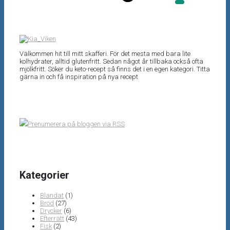
Välkommen hit till mitt skafferi. För det mesta med bara lite
kolhydrater, alltid glutenfritt. Sedan något år tillbaka också ofta
mjölkfritt. Söker du keto-recept så finns det i en egen kategori. Titta
gärna in och få inspiration på nya recept
Prenumerera på bloggen via RSS
Kategorier
Blandat
(1)
Bröd
(27)
Drycker
(6)
Efterrätt
(43)
Fisk
(2)