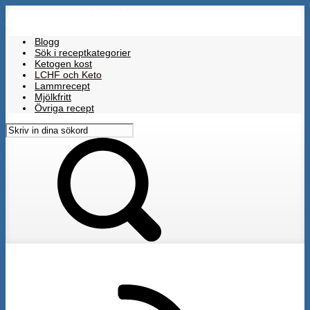
Almungs Skafferi
Skip
to
main
Blogg
content
Sök i receptkategorier
Ketogen kost
LCHF och Keto
Lammrecept
Mjölkfritt
Övriga recept