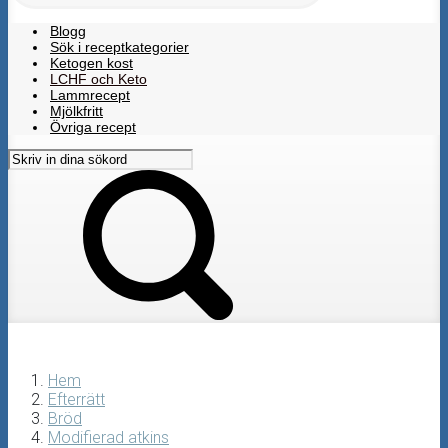
Blogg
Sök i receptkategorier
Ketogen kost
LCHF och Keto
Lammrecept
Mjölkfritt
Övriga recept
Hem
Efterrätt
Bröd
Modifierad atkins